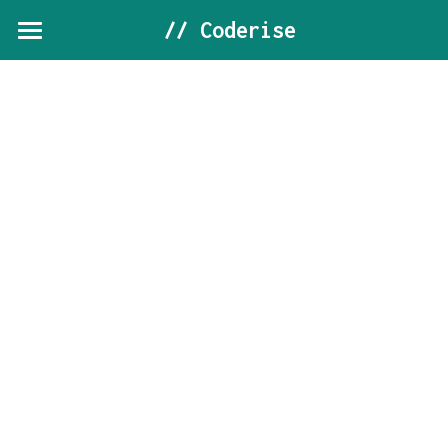
 // Coderise
Home
Holberton
Coderise