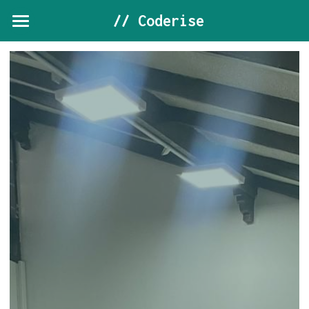
 // Coderise
Home
Holberton
Coderise