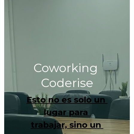
Coworking 
Coderise
Esto no es solo un 
lugar para 
trabajar, sino un 